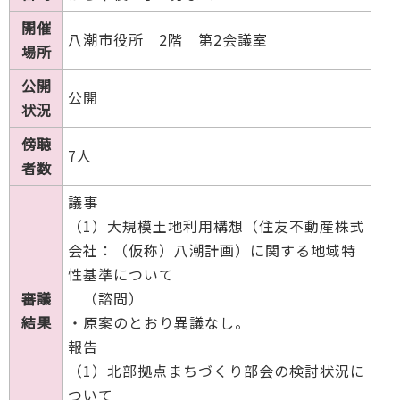
開催
八潮市役所 2階 第2会議室
場所
公開
公開
状況
傍聴
7人
者数
議事
（1）大規模土地利用構想（住友不動産株式
会社：（仮称）八潮計画）に関する地域特
性基準について
審議
（諮問）
結果
・原案のとおり異議なし。
報告
（1）北部拠点まちづくり部会の検討状況に
ついて