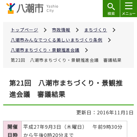
こ
の
ペ
ー
トップページ
市政情報
まちづくり
ジ
八潮市みんなでつくる美しいまちづくり条例
の
八潮市まちづくり・景観推進会議
先
第21回 八潮市まちづくり・景観推進会議 審議結果
頭
で
本
す
第21回 八潮市まちづくり・景観推
文
進会議 審議結果
こ
こ
か
更新日：2016年11月1日
ら
開催
平成27年9月3日（木曜日） 午前9時30分
日時
から午後0時20分まで