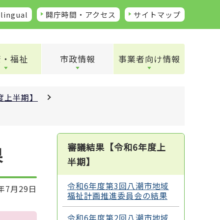
lingual
開庁時間・アクセス
サイトマップ
康・福祉
市政情報
事業者向け情報
度上半期】
審議結果【令和6年度上
果
半期】
令和6年度第3回八潮市地域
年7月29日
福祉計画推進委員会の結果
令和6年度第2回八潮市地域