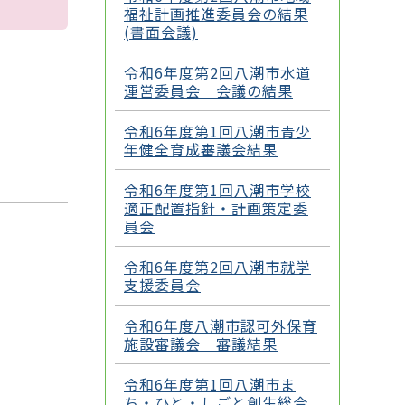
福祉計画推進委員会の結果
(書面会議)
令和6年度第2回八潮市水道
運営委員会 会議の結果
令和6年度第1回八潮市青少
年健全育成審議会結果
令和6年度第1回八潮市学校
適正配置指針・計画策定委
員会
令和6年度第2回八潮市就学
支援委員会
令和6年度八潮市認可外保育
施設審議会 審議結果
令和6年度第1回八潮市ま
ち・ひと・しごと創生総合