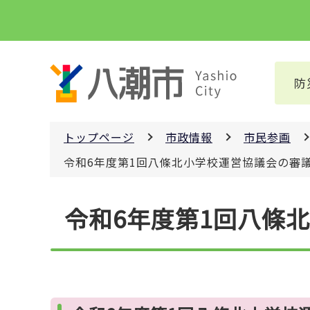
こ
の
ペ
ー
防
ジ
の
先
トップページ
市政情報
市民参画
頭
で
令和6年度第1回八條北小学校運営協議会の審
す
本
令和6年度第1回八條
文
こ
こ
か
ら