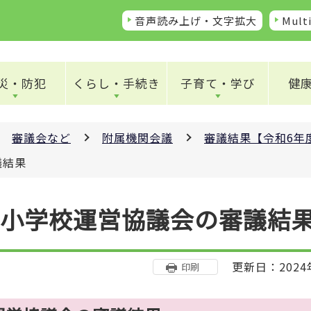
音声読み上げ・文字拡大
Multi
災・防犯
くらし・手続き
子育て・学び
健
審議会など
附属機関会議
審議結果【令和6年
議結果
北小学校運営協議会の審議結
更新日：2024
印刷