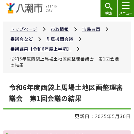
こ
の
ペ
ー
トップページ
市政情報
市民参画
ジ
審議会など
附属機関会議
の
審議結果【令和6年度上半期】
先
令和6年度西袋上馬場土地区画整理審議会 第1回会議
頭
の結果
で
す
本
令和6年度西袋上馬場土地区画整理審
文
議会 第1回会議の結果
こ
こ
か
更新日：2025年5月30日
ら