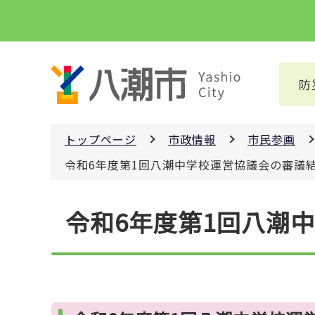
こ
の
ペ
ー
防
ジ
の
先
トップページ
市政情報
市民参画
頭
で
令和6年度第1回八潮中学校運営協議会の審議
す
本
令和6年度第1回八潮
文
こ
こ
か
ら