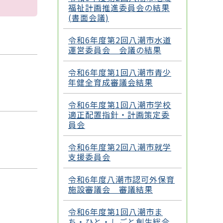
福祉計画推進委員会の結果
(書面会議)
令和6年度第2回八潮市水道
運営委員会 会議の結果
令和6年度第1回八潮市青少
年健全育成審議会結果
令和6年度第1回八潮市学校
適正配置指針・計画策定委
員会
令和6年度第2回八潮市就学
支援委員会
令和6年度八潮市認可外保育
施設審議会 審議結果
令和6年度第1回八潮市ま
ち・ひと・しごと創生総合