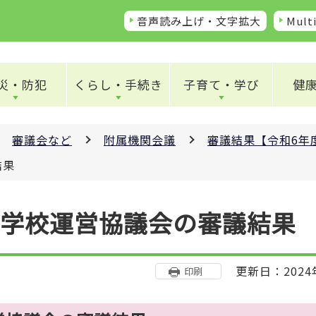
音声読み上げ・文字拡大
Multi
災・防犯
くらし・手続き
子育て・学び
健
審議会など
附属機関会議
審議結果【令和6年
結果
中学校運営協議会の審議結果
更新日：2024
印刷