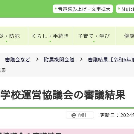
音声読み上げ・文字拡大
Multi
災・防犯
くらし・手続き
子育て・学び
健
審議会など
附属機関会議
審議結果【令和6年
結果
小学校運営協議会の審議結果
更新日：2024
印刷