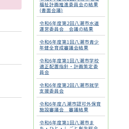
福祉計画推進委員会の結果
(書面会議)
令和6年度第2回八潮市水道
運営委員会 会議の結果
令和6年度第1回八潮市青少
年健全育成審議会結果
令和6年度第1回八潮市学校
適正配置指針・計画策定委
員会
令和6年度第2回八潮市就学
支援委員会
令和6年度八潮市認可外保育
施設審議会 審議結果
令和6年度第1回八潮市ま
ち・ひと・しごと創生総合