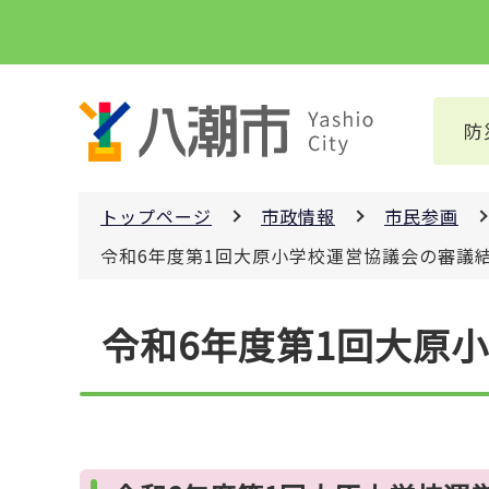
こ
の
ペ
ー
防
ジ
の
先
トップページ
市政情報
市民参画
頭
で
令和6年度第1回大原小学校運営協議会の審議
す
本
令和6年度第1回大原
文
こ
こ
か
ら