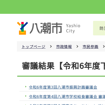
こ
の
ペ
ー
防
ジ
の
先
トップページ
市政情報
市民参画
頭
で
本
す
審議結果【令和6年度
文
こ
こ
か
令和6年度第3回八潮市振興計画審議会
ら
令和6年度第4回八潮市学校給食審議会 審