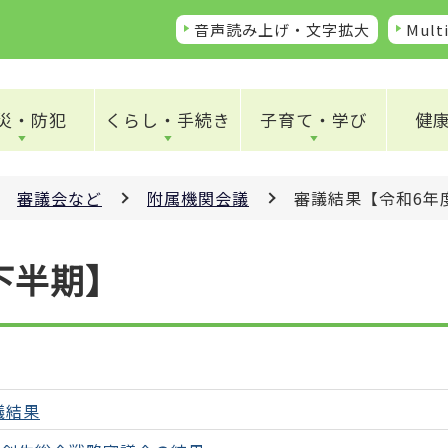
音声読み上げ・文字拡大
Multi
災・防犯
くらし・手続き
子育て・学び
健
審議会など
附属機関会議
審議結果【令和6年
下半期】
議結果