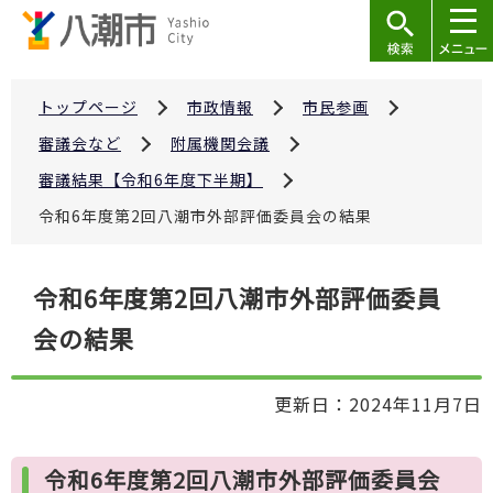
こ
の
ペ
ー
トップページ
市政情報
市民参画
ジ
審議会など
附属機関会議
の
審議結果【令和6年度下半期】
先
令和6年度第2回八潮市外部評価委員会の結果
頭
で
本
す
令和6年度第2回八潮市外部評価委員
文
会の結果
こ
こ
か
更新日：2024年11月7日
ら
令和6年度第2回八潮市外部評価委員会