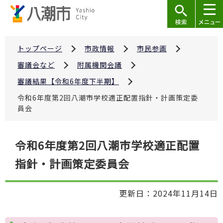
こ
の
ペ
ー
トップページ
市政情報
市民参画
ジ
審議会など
附属機関会議
の
審議結果【令和6年度下半期】
先
令和6年度第2回八潮市学校適正配置指針・計画策定委
頭
員会
で
す
本
令和6年度第2回八潮市学校適正配置
文
指針・計画策定委員会
こ
こ
か
更新日：2024年11月14日
ら