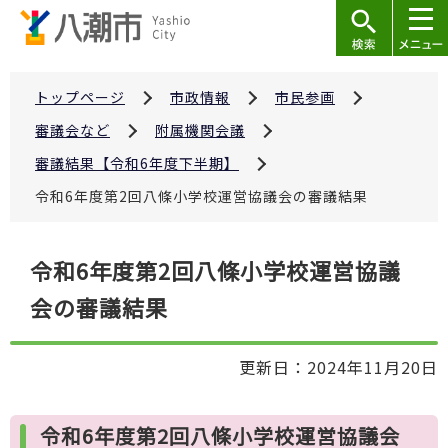
こ
の
ペ
ー
トップページ
市政情報
市民参画
ジ
審議会など
附属機関会議
の
審議結果【令和6年度下半期】
先
令和6年度第2回八條小学校運営協議会の審議結果
頭
で
本
す
令和6年度第2回八條小学校運営協議
文
会の審議結果
こ
こ
か
更新日：2024年11月20日
ら
令和6年度第2回八條小学校運営協議会