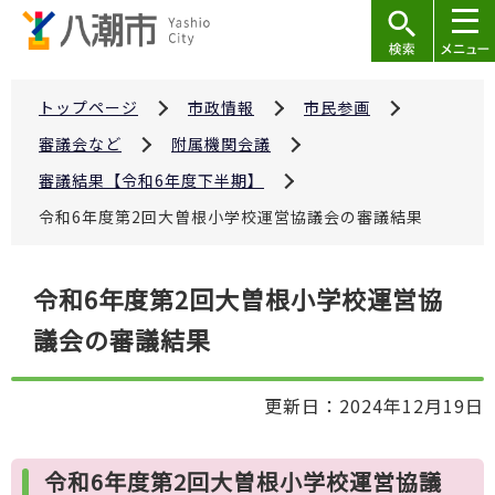
こ
の
ペ
ー
トップページ
市政情報
市民参画
ジ
審議会など
附属機関会議
の
審議結果【令和6年度下半期】
先
令和6年度第2回大曽根小学校運営協議会の審議結果
頭
で
本
す
令和6年度第2回大曽根小学校運営協
文
議会の審議結果
こ
こ
か
更新日：2024年12月19日
ら
令和6年度第2回大曽根小学校運営協議