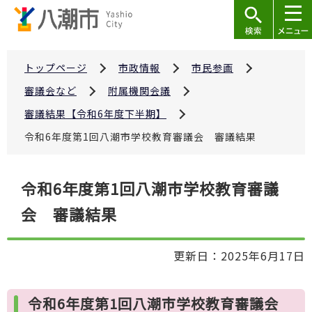
こ
の
ペ
ー
トップページ
市政情報
市民参画
ジ
審議会など
附属機関会議
の
審議結果【令和6年度下半期】
先
令和6年度第1回八潮市学校教育審議会 審議結果
頭
で
本
す
令和6年度第1回八潮市学校教育審議
文
会 審議結果
こ
こ
か
更新日：2025年6月17日
ら
令和6年度第1回八潮市学校教育審議会