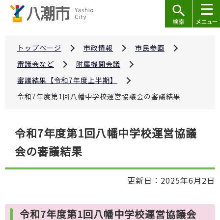
こ
の
ペ
ー
トップページ
市政情報
市民参画
ジ
審議会など
附属機関会議
の
審議結果【令和7年度上半期】
先
令和7年度第1回八幡中学校運営協議会の審議結果
頭
で
本
す
令和7年度第1回八幡中学校運営協議
文
会の審議結果
こ
こ
か
更新日：2025年6月2日
ら
令和7年度第1回八幡中学校運営協議会