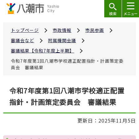
こ
の
ペ
ー
トップページ
市政情報
市民参画
ジ
審議会など
附属機関会議
の
審議結果【令和7年度上半期】
先
令和7年度第1回八潮市学校適正配置指針・計画策定委
頭
員会 審議結果
で
す
本
令和7年度第1回八潮市学校適正配置
文
指針・計画策定委員会 審議結果
こ
こ
か
更新日：2025年11月5日
ら