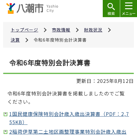
こ
の
ペ
ー
トップページ
市政情報
財政状況
ジ
決算
令和6年度特別会計決算書
の
先
本
令和6年度特別会計決算書
頭
文
で
こ
す
更新日：2025年8月12日
こ
か
令和6年度特別会計決算書を掲載しましたのでご覧
ら
ください。
1国民健康保険特別会計歳入歳出決算書（PDF：2,7
55KB）
2稲荷伊草第二土地区画整理事業特別会計歳入歳出