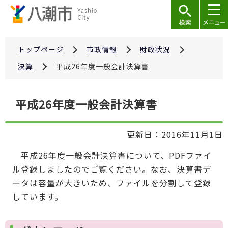
こ
の
ペ
ー
トップページ
市政情報
財政状況
ジ
決算
平成26年度一般会計決算書
の
先
本
平成26年度一般会計決算書
頭
文
で
こ
す
更新日：2016年11月1日
こ
か
平成26年度一般会計決算書について、PDFファイ
ら
ル登録しましたのでご覧ください。なお、決算書デ
ータは容量が大きいため、ファイルを分割して登録
しています。