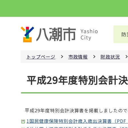
こ
の
ペ
ー
防
ジ
の
先
トップページ
市政情報
財政状況
頭
で
本
す
平成29年度特別会計
文
こ
こ
か
ら
平成29年度特別会計決算書を掲載しましたの
1国民健康保険特別会計歳入歳出決算書（PDF：