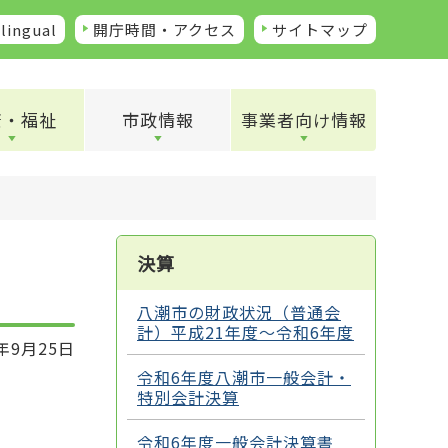
lingual
開庁時間・アクセス
サイトマップ
康・福祉
市政情報
事業者向け情報
決算
八潮市の財政状況（普通会
計）平成21年度～令和6年度
年9月25日
令和6年度八潮市一般会計・
特別会計決算
令和6年度一般会計決算書