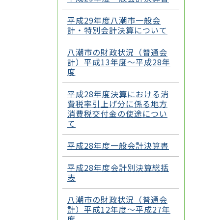
平成29年度八潮市一般会
計・特別会計決算について
八潮市の財政状況（普通会
計）平成13年度～平成28年
度
平成28年度決算における消
費税率引上げ分に係る地方
消費税交付金の使途につい
て
平成28年度一般会計決算書
平成28年度会計別決算総括
表
八潮市の財政状況（普通会
計）平成12年度～平成27年
度