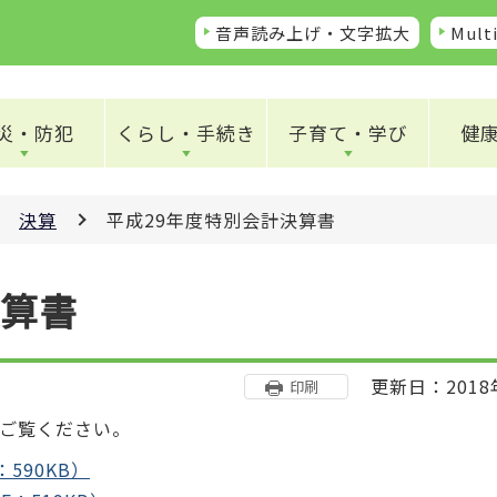
音声読み上げ・文字拡大
Multi
災・防犯
くらし・手続き
子育て・学び
健
決算
平成29年度特別会計決算書
決算書
更新日：2018
印刷
でご覧ください。
590KB）