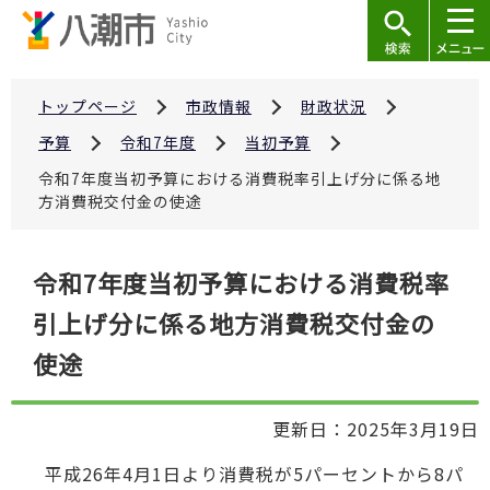
こ
の
ペ
ー
トップページ
市政情報
財政状況
ジ
予算
令和7年度
当初予算
の
令和7年度当初予算における消費税率引上げ分に係る地
先
方消費税交付金の使途
頭
で
本
令和7年度当初予算における消費税率
す
文
引上げ分に係る地方消費税交付金の
こ
こ
使途
か
ら
更新日：2025年3月19日
平成26年4月1日より消費税が5パーセントから8パ