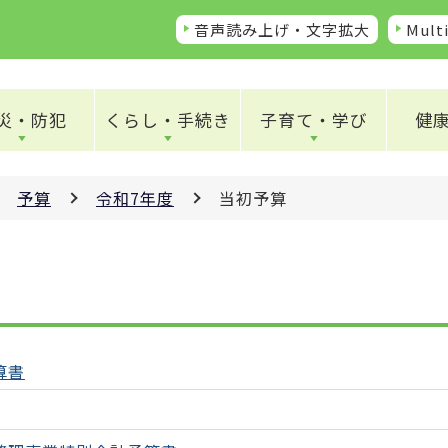
音声読み上げ・文字拡大
Multi
災・防犯
くらし・手続き
子育て・学び
健
予算
令和7年度
当初予算
算書