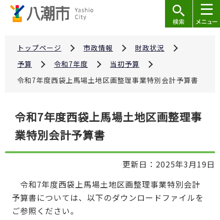
こ
の
ペ
ー
トップページ
市政情報
財政状況
ジ
予算
令和7年度
当初予算
の
令和7年度西袋上馬場土地区画整理事業特別会計予算書
先
頭
本
で
令和7年度西袋上馬場土地区画整理事
文
す
業特別会計予算書
こ
こ
か
更新日：2025年3月19日
ら
令和7年度西袋上馬場土地区画整理事業特別会計
予算書については、以下のダウンロードファイルを
ご参照ください。