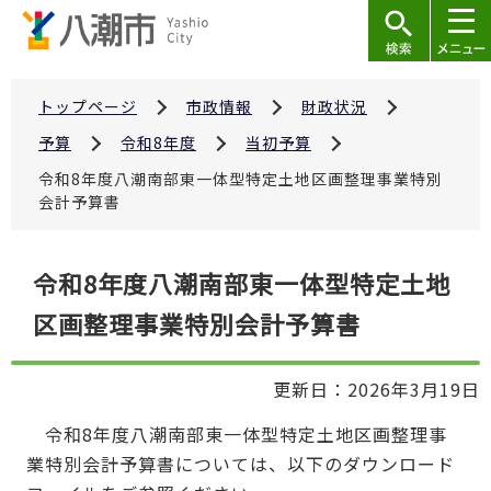
こ
の
ペ
ー
トップページ
市政情報
財政状況
ジ
予算
令和8年度
当初予算
の
令和8年度八潮南部東一体型特定土地区画整理事業特別
先
会計予算書
頭
で
本
令和8年度八潮南部東一体型特定土地
す
文
区画整理事業特別会計予算書
こ
こ
か
更新日：2026年3月19日
ら
令和8年度八潮南部東一体型特定土地区画整理事
業特別会計予算書については、以下のダウンロード