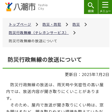
こ
の
ペ
ー
トップページ
防災・防犯
防災
ジ
防災行政無線（テレホンサービス）
の
防災行政無線の放送について
先
頭
本
で
防災行政無線の放送について
文
す
こ
更新日：2025年7月2日
こ
か
防災行政無線の放送は、雨天時や気密性の高い屋
ら
内では、放送内容が聞き取りにくいことがありま
す。
そのため、屋内で放送が聞き取りにくい時は、窓
を開けるなど、聞き取りやすい環境を整えていただ