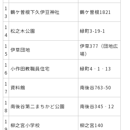
1
鶴ケ曽根下久伊豆神社
鶴ケ曽根1821
3
1
松之木公園
緑町3-19-1
4
1
伊草377（団地広
伊草団地
5
場）
1
小作田教職員住宅
緑町4‐1‐13
6
1
資料館
南後谷763-50
7
1
南後谷第二まちかど公園
南後谷345‐12
8
1
柳之宮小学校
柳之宮140
9