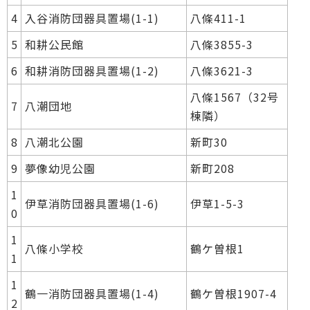
4
入谷消防団器具置場(1-1)
八條411-1
5
和耕公民館
八條3855-3
6
和耕消防団器具置場(1-2)
八條3621-3
八條1567（32号
7
八潮団地
棟隣）
8
八潮北公園
新町30
9
夢像幼児公園
新町208
1
伊草消防団器具置場(1-6)
伊草1-5-3
0
1
八條小学校
鶴ケ曽根1
1
1
鶴一消防団器具置場(1-4)
鶴ケ曽根1907-4
2