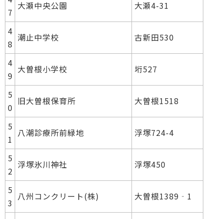
大瀬中央公園
大瀬4-31
7
4
潮止中学校
古新田530
8
4
大曽根小学校
垳527
9
5
旧大曽根保育所
大曽根1518
0
5
八潮診療所前緑地
浮塚724-4
1
5
浮塚氷川神社
浮塚450
2
5
八州コンクリート(株)
大曽根1389‐1
3