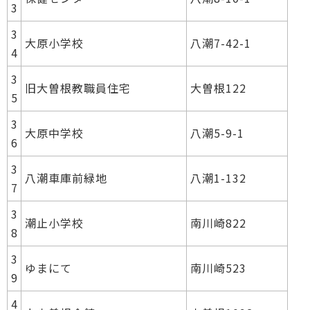
3
3
大原小学校
八潮7-42-1
4
3
旧大曽根教職員住宅
大曽根122
5
3
大原中学校
八潮5-9-1
6
3
八潮車庫前緑地
八潮1-132
7
3
潮止小学校
南川崎822
8
3
ゆまにて
南川崎523
9
4