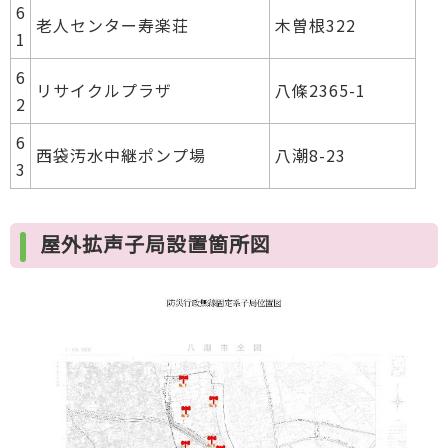
6
老人センター寿楽荘
木曽根322
1
6
リサイクルプラザ
八條2365-1
2
6
西袋汚水中継ポンプ場
八潮8-23
3
屋外拡声子局設置箇所図