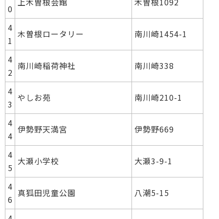
上木曽根会館
木曽根1092
0
4
木曽根ロータリー
南川崎1454-1
1
4
南川崎稲荷神社
南川崎338
2
4
やしお苑
南川崎210-1
3
4
伊勢野天満宮
伊勢野669
4
4
大瀬小学校
大瀬3-9-1
5
4
真狐田児童公園
八潮5-15
6
4