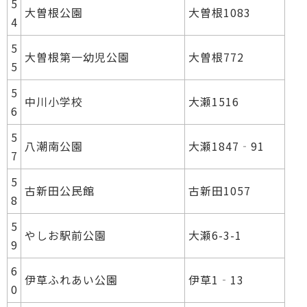
5
大曽根公園
大曽根1083
4
5
大曽根第一幼児公園
大曽根772
5
5
中川小学校
大瀬1516
6
5
八潮南公園
大瀬1847‐91
7
5
古新田公民館
古新田1057
8
5
やしお駅前公園
大瀬6-3-1
9
6
伊草ふれあい公園
伊草1‐13
0