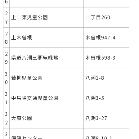
6
2
上二東児童公園
二丁目260
7
2
上木曽根
木曽根947-4
8
2
県道八潮三郷線緑地
木曽根598-3
9
3
若柳児童公園
八潮1-8
0
3
中馬場交通児童公園
八潮3-5
1
3
大原公園
八潮3-27
2
3
保健センター
八潮8-10-1