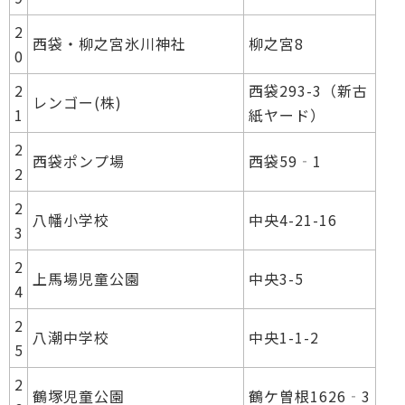
2
西袋・柳之宮氷川神社
柳之宮8
0
2
西袋293-3（新古
レンゴー(株)
1
紙ヤード）
2
西袋ポンプ場
西袋59‐1
2
2
八幡小学校
中央4-21-16
3
2
上馬場児童公園
中央3-5
4
2
八潮中学校
中央1-1-2
5
2
鶴塚児童公園
鶴ケ曽根1626‐3