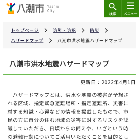
こ
の
ペ
ー
トップページ
防災・防犯
防災
ジ
ハザードマップ
八潮市洪水地震ハザードマップ
の
先
本
八潮市洪水地震ハザードマップ
頭
文
で
こ
す
更新日：2022年4月1日
こ
か
ハザードマップとは、洪水や地震の被害が予想さ
ら
れる区域、指定緊急避難場所・指定避難所、災害に
対する知識・心得などの情報を掲載したもので、市
民の方に自分の住む地域の災害に対するリスクを認
識していただき、日頃からの備えや、いざという時
の避難行動についてご活用いただくことを目的とし