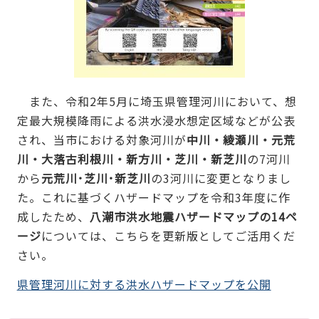
また、令和2年5月に埼玉県管理河川において、想
定最大規模降雨による洪水浸水想定区域などが公表
され、当市における対象河川が
中川・綾瀬川・元荒
川・大落古利根川・新方川・芝川・新芝川
の7河川
から
元荒川･芝川･新芝川
の3河川に変更となりまし
た。これに基づくハザードマップを令和3年度に作
成したため、
八潮市洪水地震ハザードマップの14ペ
ージ
については、こちらを更新版としてご活用くだ
さい。
県管理河川に対する洪水ハザードマップを公開