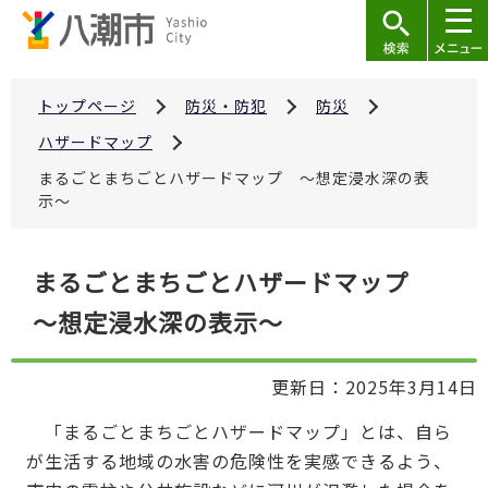
こ
の
ペ
ー
トップページ
防災・防犯
防災
ジ
ハザードマップ
の
まるごとまちごとハザードマップ ～想定浸水深の表
先
示～
頭
で
本
まるごとまちごとハザードマップ
す
文
～想定浸水深の表示～
こ
こ
か
更新日：2025年3月14日
ら
「まるごとまちごとハザードマップ」とは、自ら
が生活する地域の水害の危険性を実感できるよう、