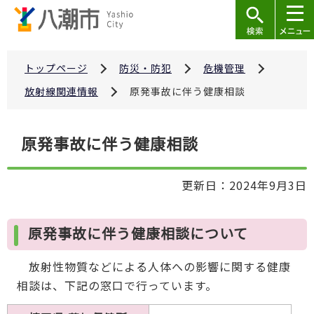
こ
の
ペ
ー
トップページ
防災・防犯
危機管理
ジ
放射線関連情報
原発事故に伴う健康相談
の
先
本
原発事故に伴う健康相談
頭
文
で
こ
す
更新日：2024年9月3日
こ
か
ら
原発事故に伴う健康相談について
放射性物質などによる人体への影響に関する健康
相談は、下記の窓口で行っています。