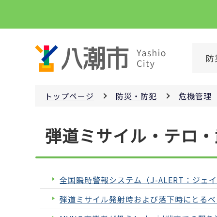
こ
の
ペ
ー
防
ジ
の
先
トップページ
防災・防犯
危機管理
頭
で
本
す
弾道ミサイル・テロ・
文
こ
こ
か
全国瞬時警報システム（J-ALERT：ジェ
ら
弾道ミサイル発射時および落下時にとるべ