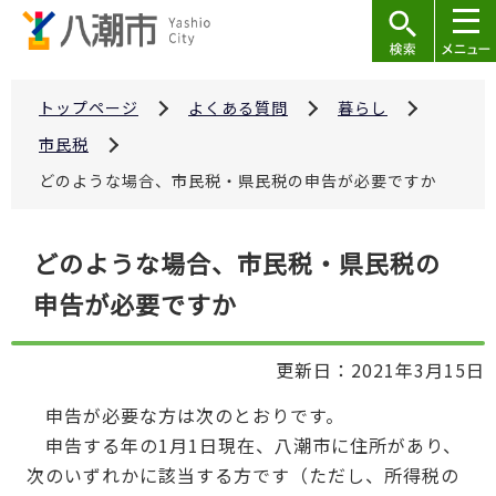
こ
の
ペ
ー
トップページ
よくある質問
暮らし
ジ
市民税
の
どのような場合、市民税・県民税の申告が必要ですか
先
頭
本
で
どのような場合、市民税・県民税の
文
す
申告が必要ですか
こ
こ
か
更新日：2021年3月15日
ら
申告が必要な方は次のとおりです。
申告する年の1月1日現在、八潮市に住所があり、
次のいずれかに該当する方です（ただし、所得税の