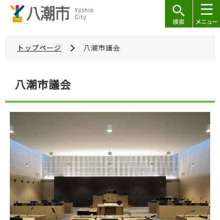
こ
の
ペ
ー
トップページ
八潮市議会
ジ
の
本
八潮市議会
先
文
頭
こ
で
こ
す
か
ら