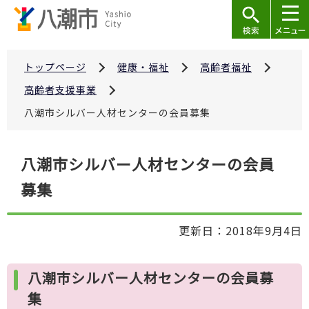
こ
の
ペ
ー
トップページ
健康・福祉
高齢者福祉
ジ
高齢者支援事業
の
八潮市シルバー人材センターの会員募集
先
頭
本
で
八潮市シルバー人材センターの会員
文
す
募集
こ
こ
か
更新日：2018年9月4日
ら
八潮市シルバー人材センターの会員募
集