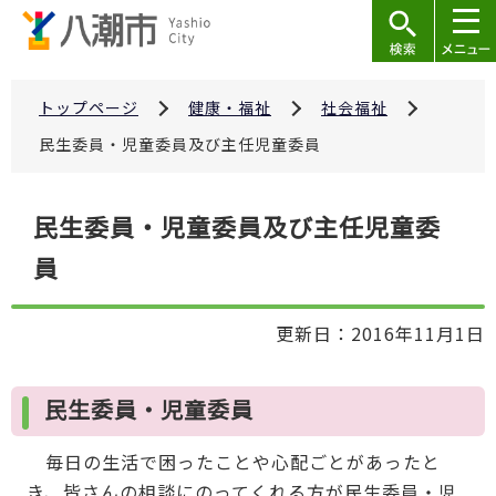
こ
の
ペ
ー
トップページ
健康・福祉
社会福祉
ジ
民生委員・児童委員及び主任児童委員
の
先
本
民生委員・児童委員及び主任児童委
頭
文
で
員
こ
す
こ
か
更新日：2016年11月1日
ら
民生委員・児童委員
毎日の生活で困ったことや心配ごとがあったと
き、皆さんの相談にのってくれる方が民生委員・児