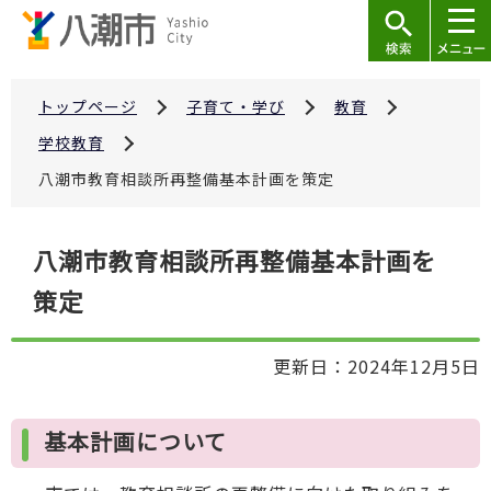
こ
の
ペ
ー
トップページ
子育て・学び
教育
ジ
学校教育
の
八潮市教育相談所再整備基本計画を策定
先
頭
本
で
八潮市教育相談所再整備基本計画を
文
す
策定
こ
こ
か
更新日：2024年12月5日
ら
基本計画について