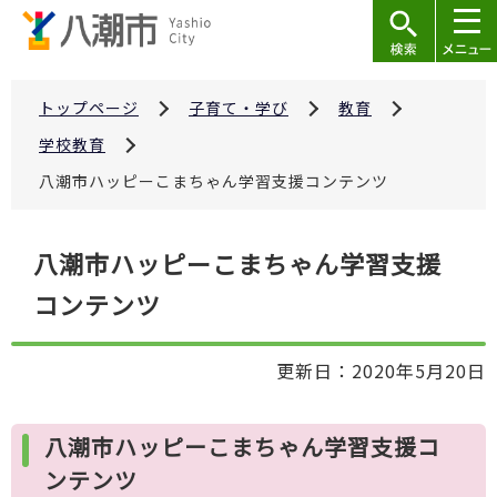
こ
の
ペ
ー
トップページ
子育て・学び
教育
ジ
学校教育
の
八潮市ハッピーこまちゃん学習支援コンテンツ
先
頭
本
で
八潮市ハッピーこまちゃん学習支援
文
す
コンテンツ
こ
こ
か
更新日：2020年5月20日
ら
八潮市ハッピーこまちゃん学習支援コ
ンテンツ