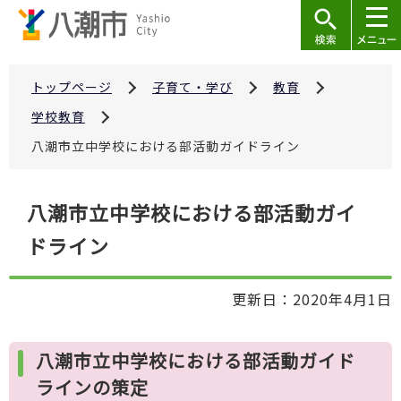
こ
の
ペ
ー
トップページ
子育て・学び
教育
ジ
学校教育
の
八潮市立中学校における部活動ガイドライン
先
頭
本
で
八潮市立中学校における部活動ガイ
文
す
ドライン
こ
こ
か
更新日：2020年4月1日
ら
八潮市立中学校における部活動ガイド
ラインの策定