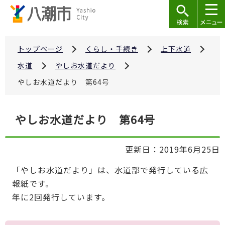
こ
の
ペ
ー
トップページ
くらし・手続き
上下水道
ジ
水道
やしお水道だより
の
やしお水道だより 第64号
先
頭
本
で
やしお水道だより 第64号
文
す
こ
更新日：2019年6月25日
こ
か
「やしお水道だより」は、水道部で発行している広
ら
報紙です。
年に2回発行しています。