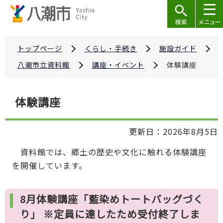
こ
の
ペ
ー
トップページ
くらし・手続き
施設ガイド
ジ
八潮市立資料館
講座・イベント
体験講座
の
先
本
体験講座
頭
文
で
こ
す
更新日：2026年8月5日
こ
か
資料館では、郷土の歴史や文化に触れる体験講座
ら
を開催しています。
8月体験講座「藍染めトートバッグづく
り」 ※定員に達したため受付終了しま