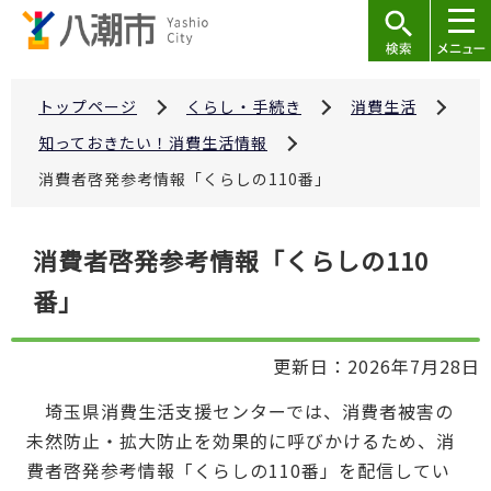
こ
の
ペ
ー
トップページ
くらし・手続き
消費生活
ジ
知っておきたい！消費生活情報
の
消費者啓発参考情報「くらしの110番」
先
頭
本
で
消費者啓発参考情報「くらしの110
文
す
番」
こ
こ
か
更新日：2026年7月28日
ら
埼玉県消費生活支援センターでは、消費者被害の
未然防止・拡大防止を効果的に呼びかけるため、消
費者啓発参考情報「くらしの110番」を配信してい