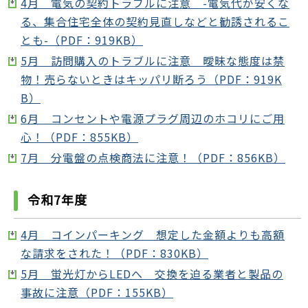
4月 電気の契約トラブルに注意 -電気代が安くな
る、集合住宅全体の契約見直しなどと勧誘されるこ
とも-（PDF：919KB）
5月 訪問購入のトラブルに注意 曖昧な態度は禁
物！売らないときはキッパリ断ろう（PDF：919K
B）
6月 コンセントや電源プラグ周辺のホコリにご用
心！（PDF：855KB）
7月 分電盤の点検商法に注意！（PDF：856KB）
令和7年度
4月 コインパーキング 想定した金額よりも高額
な請求をされた！（PDF：830KB）
5月 蛍光灯からLEDへ 交換を迫る業者と製品の
事故に注意（PDF：155KB）