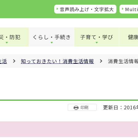
音声読み上げ・文字拡大
Multi
災・防犯
くらし・手続き
子育て・学び
健
生活
知っておきたい！消費生活情報
消費生活情
更新日：2016
印刷