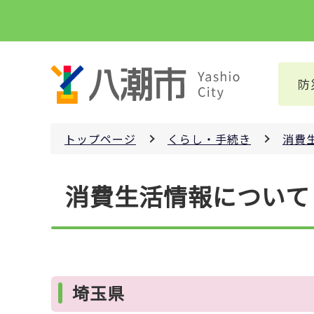
こ
の
ペ
ー
防
ジ
の
先
トップページ
くらし・手続き
消費
頭
で
本
す
消費生活情報について
文
こ
こ
か
ら
埼玉県