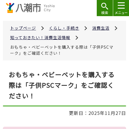
こ
の
ペ
ー
トップページ
くらし・手続き
消費生活
ジ
知っておきたい！消費生活情報
の
おもちゃ・ベビーベットを購入する際は「子供PSCマ
先
ーク」をご確認ください！
頭
で
本
おもちゃ・ベビーベットを購入する
す
文
際は「子供PSCマーク」をご確認く
こ
こ
ださい！
か
ら
更新日：2025年11月27日