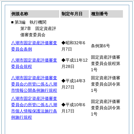
例規名称
制定年月日
種別番号
■ 第3編 執行機関
第7章 固定資産評
価審査委員会
八潮市固定資産評価審査
◆昭和32年6
条例第6号
委員会条例
月7日
固定資産評価審
八潮市固定資産評価審査
◆平成11年12
査委員会規程第
委員会規程
月28日
1号
八潮市固定資産評価審査
固定資産評価審
◆平成14年3
委員会の所管に係る八潮
査委員会訓令第
月27日
市情報公開条例施行規程
1号
八潮市固定資産評価審査
固定資産評価審
委員会の所管に係る八潮
◆平成10年6
査委員会訓令第
市個人情報保護法施行条
月17日
1号
例施行規程