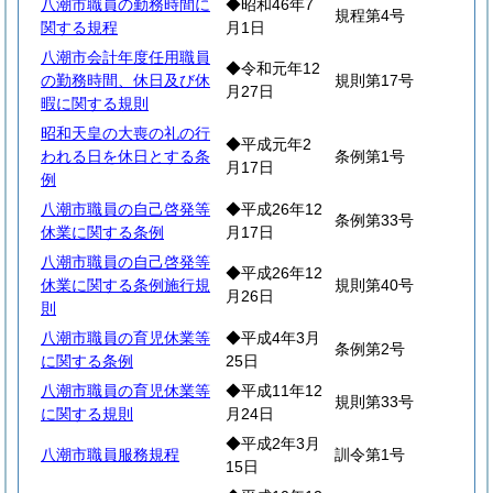
八潮市職員の勤務時間に
◆昭和46年7
規程第4号
関する規程
月1日
八潮市会計年度任用職員
◆令和元年12
の勤務時間、休日及び休
規則第17号
月27日
暇に関する規則
昭和天皇の大喪の礼の行
◆平成元年2
われる日を休日とする条
条例第1号
月17日
例
八潮市職員の自己啓発等
◆平成26年12
条例第33号
休業に関する条例
月17日
八潮市職員の自己啓発等
◆平成26年12
休業に関する条例施行規
規則第40号
月26日
則
八潮市職員の育児休業等
◆平成4年3月
条例第2号
に関する条例
25日
八潮市職員の育児休業等
◆平成11年12
規則第33号
に関する規則
月24日
◆平成2年3月
八潮市職員服務規程
訓令第1号
15日