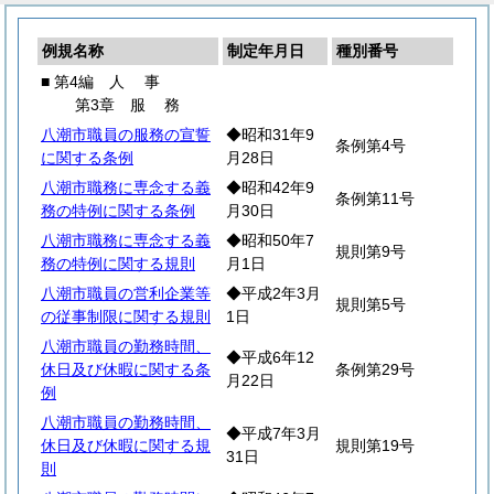
例規名称
制定年月日
種別番号
■ 第4編
人
事
第3章
服
務
八潮市職員の服務の宣誓
◆昭和31年9
条例第4号
に関する条例
月28日
八潮市職務に専念する義
◆昭和42年9
条例第11号
務の特例に関する条例
月30日
八潮市職務に専念する義
◆昭和50年7
規則第9号
務の特例に関する規則
月1日
八潮市職員の営利企業等
◆平成2年3月
規則第5号
の従事制限に関する規則
1日
八潮市職員の勤務時間、
◆平成6年12
休日及び休暇に関する条
条例第29号
月22日
例
八潮市職員の勤務時間、
◆平成7年3月
休日及び休暇に関する規
規則第19号
31日
則