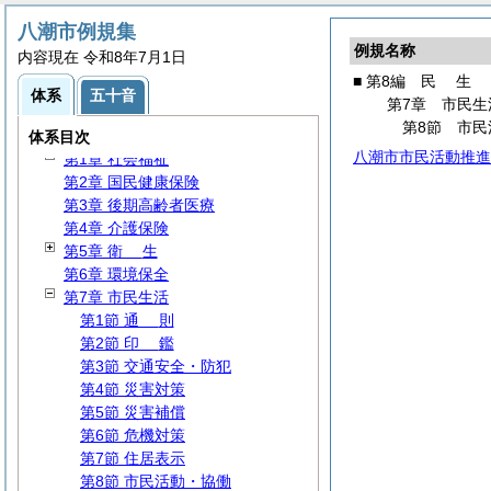
第3編 執行機関
八潮市例規集
第4編
人
事
例規名称
内容現在 令和8年7月1日
第5編
給
与
■ 第8編
民
生
第6編
財
務
体系
五十音
第7章 市民生
第7編
教
育
第8節 市民
第8編
民
生
体系目次
八潮市市民活動推進
第1章 社会福祉
第2章 国民健康保険
第3章 後期高齢者医療
第4章 介護保険
第5章
衛
生
第6章 環境保全
第7章 市民生活
第1節
通
則
第2節
印
鑑
第3節 交通安全・防犯
第4節 災害対策
第5節 災害補償
第6節 危機対策
第7節 住居表示
第8節 市民活動・協働