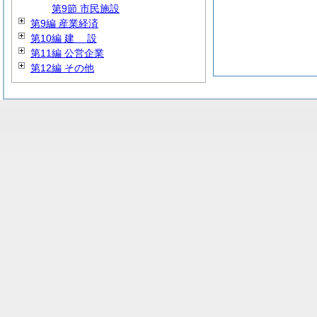
第9節 市民施設
第9編 産業経済
第10編
建
設
第11編 公営企業
第12編 その他