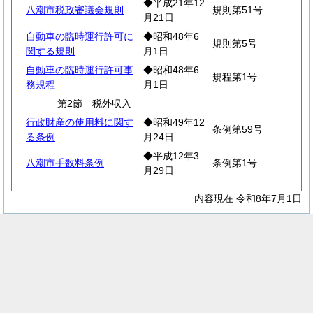
◆平成21年12
八潮市税政審議会規則
規則第51号
月21日
自動車の臨時運行許可に
◆昭和48年6
規則第5号
関する規則
月1日
自動車の臨時運行許可事
◆昭和48年6
規程第1号
務規程
月1日
第2節 税外収入
行政財産の使用料に関す
◆昭和49年12
条例第59号
る条例
月24日
◆平成12年3
八潮市手数料条例
条例第1号
月29日
内容現在 令和8年7月1日