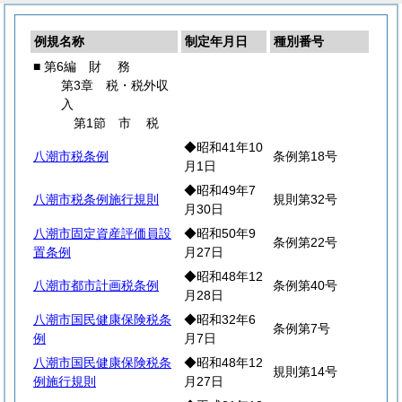
例規名称
制定年月日
種別番号
■ 第6編
財
務
第3章 税・税外収
入
第1節
市
税
◆昭和41年10
八潮市税条例
条例第18号
月1日
◆昭和49年7
八潮市税条例施行規則
規則第32号
月30日
八潮市固定資産評価員設
◆昭和50年9
条例第22号
置条例
月27日
◆昭和48年12
八潮市都市計画税条例
条例第40号
月28日
八潮市国民健康保険税条
◆昭和32年6
条例第7号
例
月7日
八潮市国民健康保険税条
◆昭和48年12
規則第14号
例施行規則
月27日