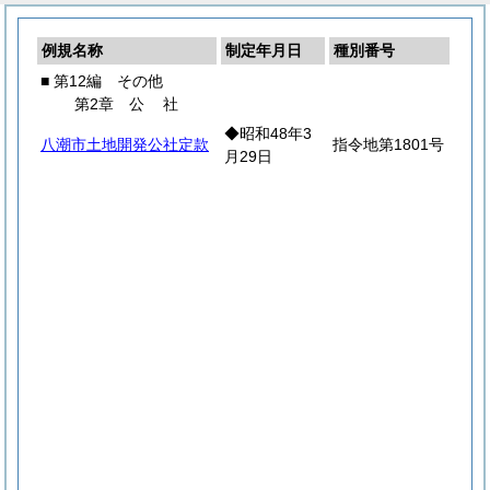
例規名称
制定年月日
種別番号
■ 第12編 その他
第2章
公
社
◆昭和48年3
八潮市土地開発公社定款
指令地第1801号
月29日