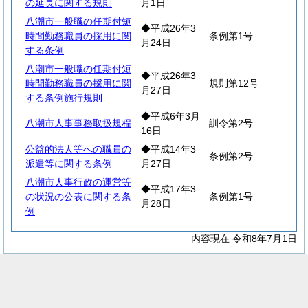
の延長に関する規則
月1日
八潮市一般職の任期付短
◆平成26年3
時間勤務職員の採用に関
条例第1号
月24日
する条例
八潮市一般職の任期付短
◆平成26年3
時間勤務職員の採用に関
規則第12号
月27日
する条例施行規則
◆平成6年3月
八潮市人事事務取扱規程
訓令第2号
16日
公益的法人等への職員の
◆平成14年3
条例第2号
派遣等に関する条例
月27日
八潮市人事行政の運営等
◆平成17年3
の状況の公表に関する条
条例第1号
月28日
例
内容現在 令和8年7月1日