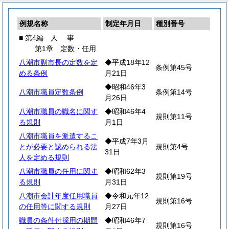
例規名称
制定年月日
種別番号
■ 第4編
人
事
第1章 定数・任用
八潮市副市長の定数を定
◆平成18年12
条例第45号
める条例
月21日
◆昭和46年3
八潮市職員定数条例
条例第14号
月26日
八潮市職員の職名に関す
◆昭和46年4
規則第11号
る規則
月1日
八潮市職員を派遣するこ
◆平成7年3月
とが必要と認められる法
規則第4号
31日
人を定める規則
八潮市職員の任用に関す
◆昭和62年3
規則第19号
る規則
月31日
八潮市会計年度任用職員
◆令和元年12
規則第16号
の任用等に関する規則
月27日
職員の条件付採用の期間
◆昭和46年7
規則第16号