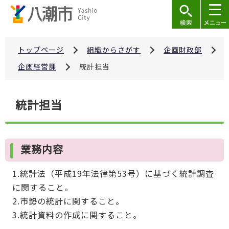
こ
の
ペ
ー
トップページ
組織からさがす
企画財政部
ジ
企画経営課
統計担当
の
先
本
統計担当
頭
文
で
こ
す
こ
業務内容
か
ら
1.統計法（平成19年法律第53号）に基づく統計調査
に関すること。
2.市勢の統計に関すること。
3.統計資料の作成に関すること。