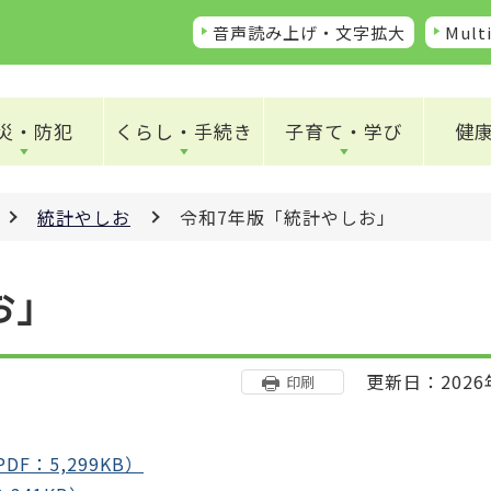
音声読み上げ・文字拡大
Multi
災・防犯
くらし・手続き
子育て・学び
健
統計やしお
令和7年版「統計やしお」
お」
更新日：2026
印刷
：5,299KB）