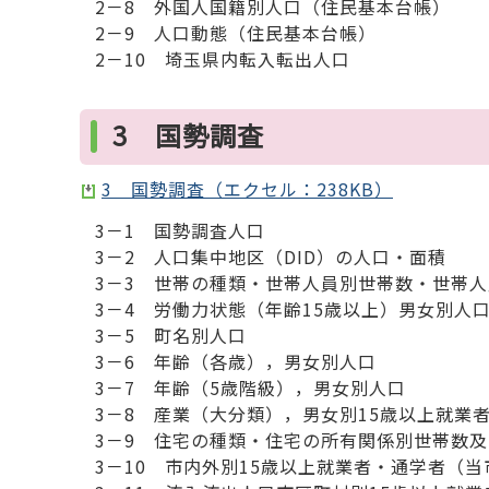
2－8 外国人国籍別人口（住民基本台帳）
2－9 人口動態（住民基本台帳）
2－10 埼玉県内転入転出人口
3 国勢調査
3 国勢調査（エクセル：238KB）
3－1 国勢調査人口
3－2 人口集中地区（DID）の人口・面積
3－3 世帯の種類・世帯人員別世帯数・世帯人
3－4 労働力状態（年齢15歳以上）男女別人
3－5 町名別人口
3－6 年齢（各歳），男女別人口
3－7 年齢（5歳階級），男女別人口
3－8 産業（大分類），男女別15歳以上就業
3－9 住宅の種類・住宅の所有関係別世帯数及
3－10 市内外別15歳以上就業者・通学者（