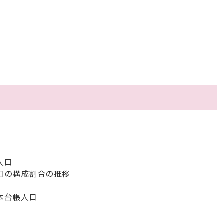
人口
口の構成割合の推移
本台帳人口