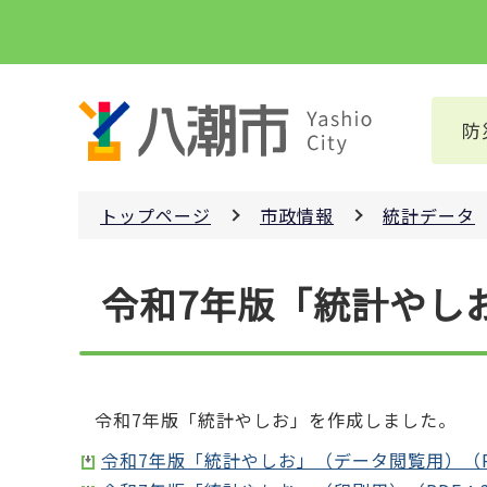
こ
の
ペ
ー
防
ジ
の
先
トップページ
市政情報
統計データ
頭
で
本
す
令和7年版「統計やし
文
こ
こ
か
ら
令和7年版「統計やしお」を作成しました。
令和7年版「統計やしお」（データ閲覧用）（PDF