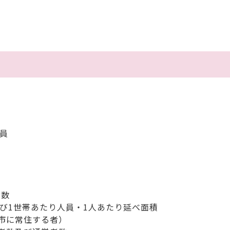
員
口
者数
び1世帯あたり人員・1人あたり延べ面積
当市に常住する者）