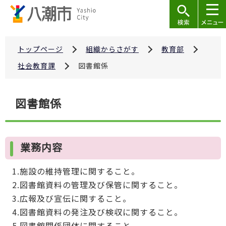
こ
の
ペ
ー
トップページ
組織からさがす
教育部
ジ
社会教育課
図書館係
の
先
本
図書館係
頭
文
で
こ
す
こ
業務内容
か
ら
1.施設の維持管理に関すること。
2.図書館資料の管理及び保管に関すること。
3.広報及び宣伝に関すること。
4.図書館資料の発注及び検収に関すること。
5.図書館関係団体に関すること。