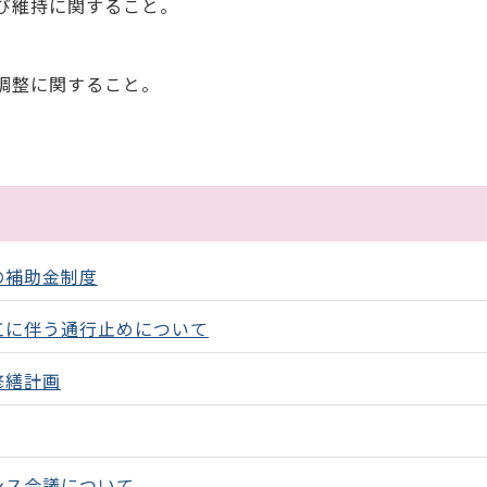
び維持に関すること。
調整に関すること。
の補助金制度
工に伴う通行止めについて
修繕計画
ンス会議について