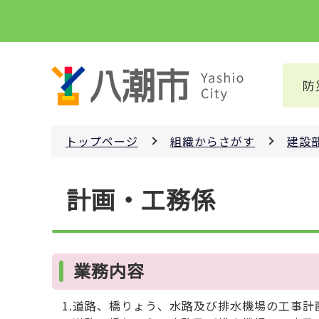
こ
の
ペ
ー
防
ジ
の
先
トップページ
組織からさがす
建設
頭
で
本
す
計画・工務係
文
こ
こ
か
業務内容
ら
1.道路、橋りょう、水路及び排水機場の工事計