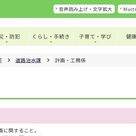
音声読み上げ・文字拡大
Multi
災・防犯
くらし・手続き
子育て・学び
健
部
道路治水課
計画・工務係
画に関すること。