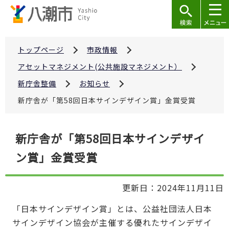
こ
の
ペ
ー
トップページ
市政情報
ジ
アセットマネジメント(公共施設マネジメント）
の
新庁舎整備
お知らせ
先
新庁舎が「第58回日本サインデザイン賞」金賞受賞
頭
で
本
す
新庁舎が「第58回日本サインデザイ
文
ン賞」金賞受賞
こ
こ
か
更新日：2024年11月11日
ら
「日本サインデザイン賞」とは、公益社団法人日本
サインデザイン協会が主催する優れたサインデザイ