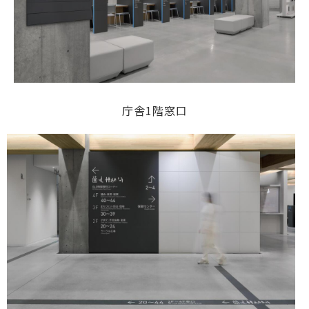
庁舎1階窓口