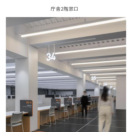
庁舎2階窓口