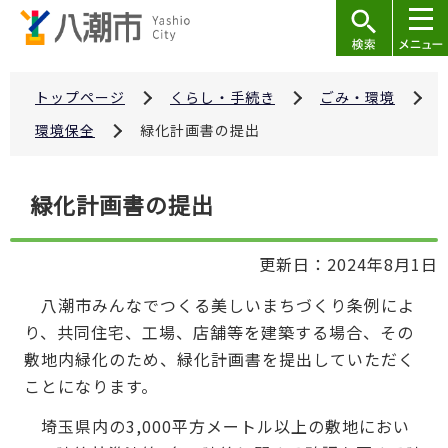
こ
の
ペ
ー
トップページ
くらし・手続き
ごみ・環境
ジ
環境保全
緑化計画書の提出
の
先
本
緑化計画書の提出
頭
文
で
こ
す
更新日：2024年8月1日
こ
か
八潮市みんなでつくる美しいまちづくり条例によ
ら
り、共同住宅、工場、店舗等を建築する場合、その
敷地内緑化のため、緑化計画書を提出していただく
ことになります。
埼玉県内の3,000平方メートル以上の敷地におい